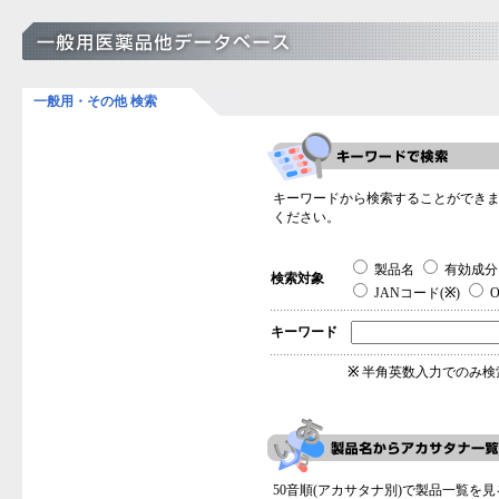
一般用・その他 検索
キーワードから検索することができ
ください。
製品名
有効成分
検索対象
JANコード(
※
)
O
キーワード
※
半角英数入力でのみ検
50音順(アカサタナ別)で製品一覧を