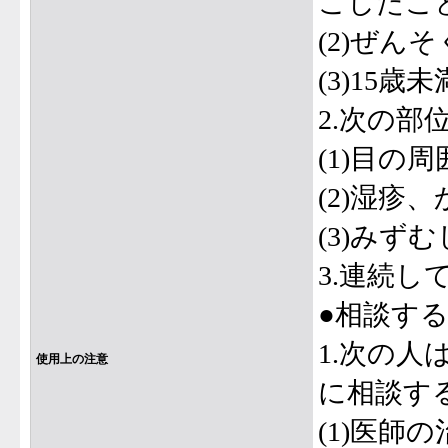
こしたこ
(2)ぜん
(3)15歳
2.次の
(1)目の
(2)湿疹
(3)み
3.連続し
●相談す
1.次の
使用上の注意
に相談す
(1)医師