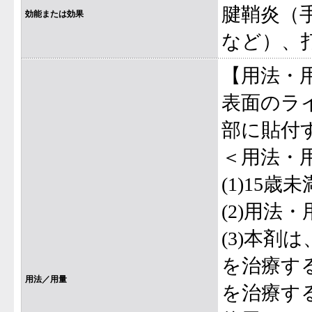
腱鞘炎（
効能または効果
など）、
【用法・
表面のラ
部に貼付
＜用法・
(1)15
(2)用法
(3)本
を治療す
用法／用量
を治療す