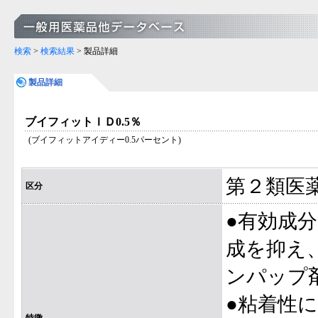
検索
>
検索結果
> 製品詳細
製品詳細
ブイフィットＩＤ0.5％
(ブイフィットアイディー0.5パーセント)
第２類医
区分
●有効成
成を抑え
ンパップ
●粘着性