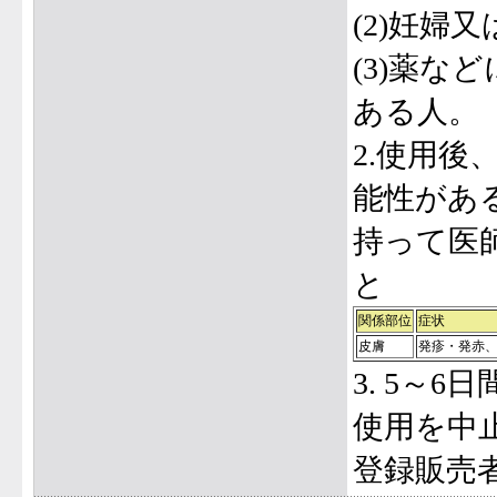
(2)妊婦
(3)薬
ある人。
2.使用
能性があ
持って医
と
関係部位
症状
皮膚
発疹・発赤
3. 5～
使用を中
登録販売