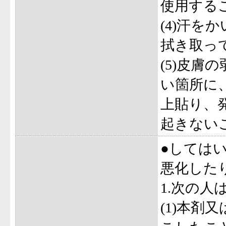
使用する
(4)汗
拭き取っ
(5)皮
い箇所に
上貼り、
起きない
●しては
悪化した
1.次の人
(1)本