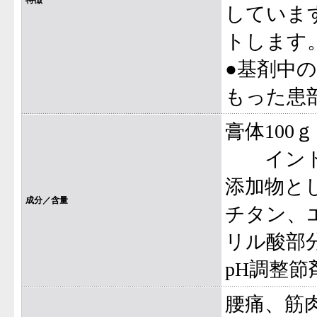
特徴
していま
トします
●基剤中
もった患
膏体100ｇ
インドメ
添加物と
成分／含量
チタン、
リル酸部分
pH調整
腰痛、筋