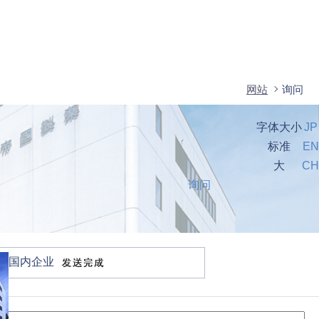
网站
询问
字体大小
JP
标准
EN
大
CH
询问
国内企业