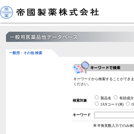
一般用・その他 検索
キーワードから検索することができ
ください。
製品名
有効成分
検索対象
JANコード(
※
)
O
キーワード
※
半角英数入力でのみ検