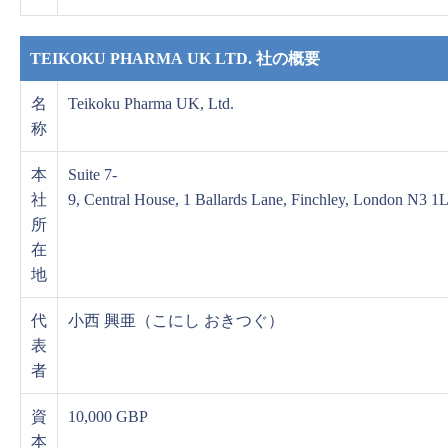
TEIKOKU PHARMA UK LTD. 社の概要
名
Teikoku Pharma UK, Ltd.
称
本
Suite 7-
社
9, Central House, 1 Ballards Lane, Finchley, London N3 
所
在
地
代
小西 興亜（こにし おきつぐ）
表
者
資
10,000 GBP
本