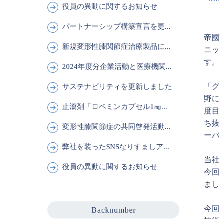
役員の異動に関するお知らせ
パートナーシップ構築宣言を更...
帝國
新規変形性膝関節症治療製品に...
ニッ
す
2024年度分企業活動と医療機関...
「
サステナビリティを更新しました
野に
止瀉剤「ロペミンカプセル1㎎...
度
ち抜
変形性膝関節症の共同啓発活動...
ーバ
弊社を装ったSNSなりすましア...
当
役員の異動に関するお知らせ
今
ま
今回
Backnumber